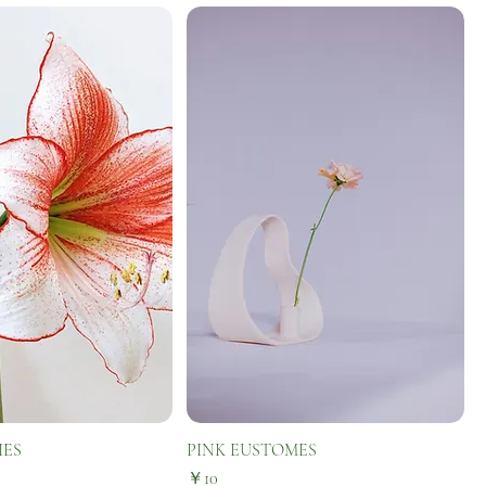
IES
PINK EUSTOMES
価格
￥10