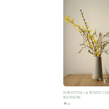
FORSYTHIA & WHITE CH
BLOSSOM
価格
￥10