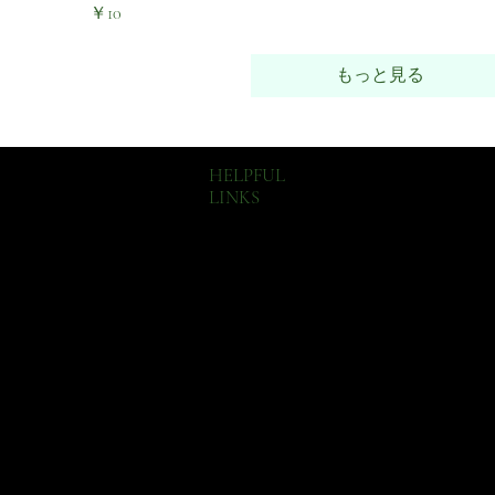
価格
￥10
もっと見る
HELPFUL
LINKS