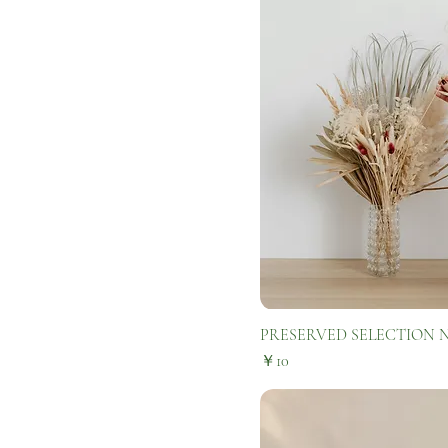
PRESERVED SELECTION N
価格
￥10