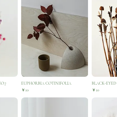
O.7
EUPHORBIA COTINIFOLIA
BLACK-EYED
価格
価格
￥10
￥10