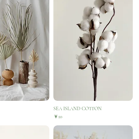
SEA ISLAND COTTON
価格
￥10