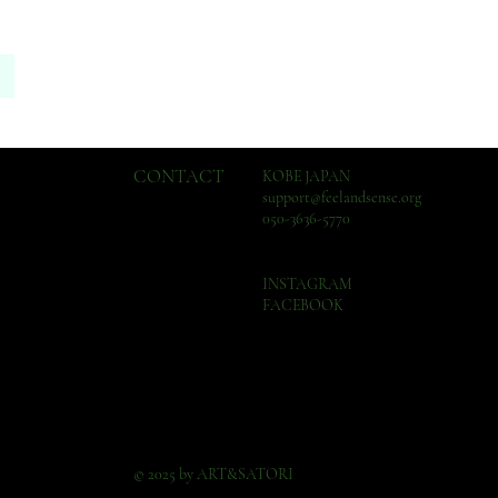
CONTACT
KOBE JAPAN
support@feelandsense.org
050-3636-5770
INSTAGRAM
FACEBOOK
© 2025 by ART&SATORI