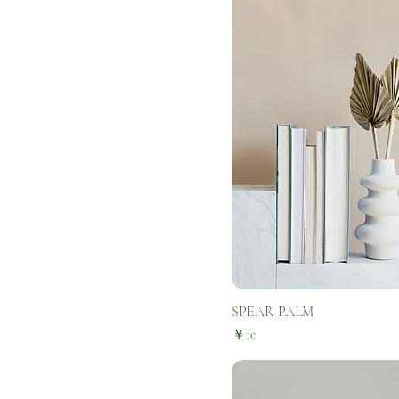
SPEAR PALM
価格
￥10