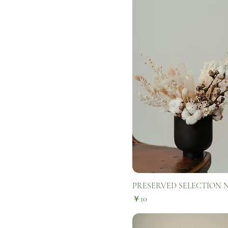
PRESERVED SELECTION N
価格
￥10