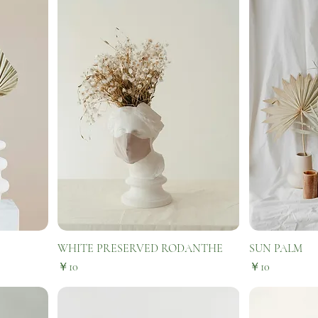
WHITE PRESERVED RODANTHE
SUN PALM
価格
価格
￥10
￥10