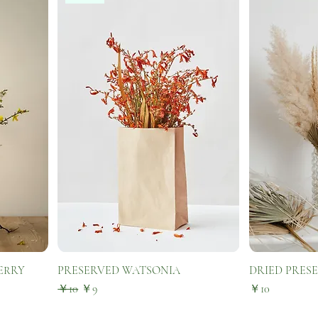
ERRY
PRESERVED WATSONIA
DRIED PRESE
通常価格
セール価格
価格
￥10
￥9
￥10