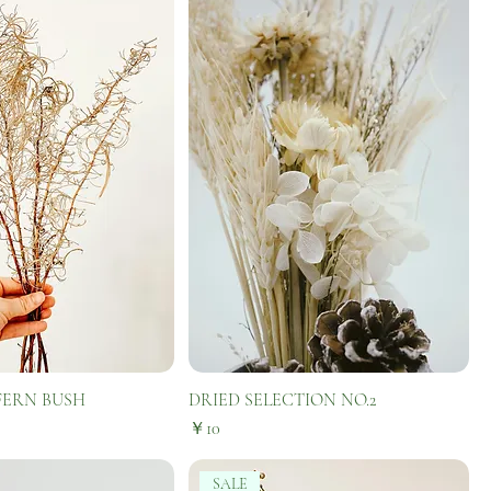
FERN BUSH
DRIED SELECTION NO.2
価格
￥10
SALE