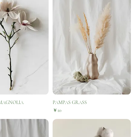
MAGNOLIA
PAMPAS GRASS
価格
￥10