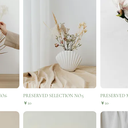
O.6
PRESERVED SELECTION NO.5
PRESERVED 
価格
価格
￥10
￥10