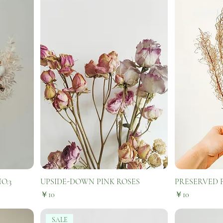
O.3
UPSIDE-DOWN PINK ROSES
PRESERVED 
価格
価格
￥10
￥10
SALE