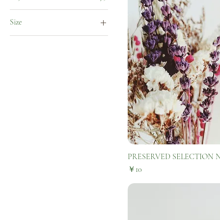
Size
Large
Medium
Small
PRESERVED SELECTION N
価格
￥10