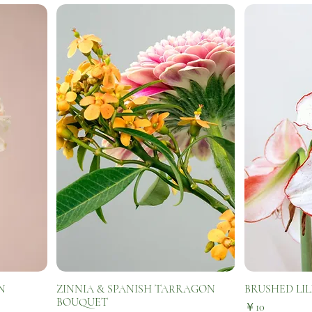
N
ZINNIA & SPANISH TARRAGON
BRUSHED LIL
BOUQUET
価格
￥10