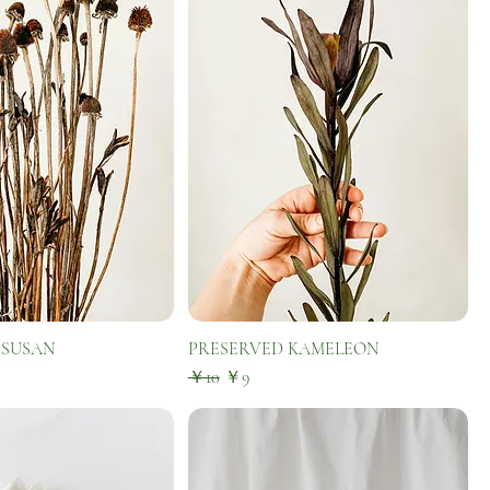
 SUSAN
PRESERVED KAMELEON
通常価格
セール価格
￥10
￥9