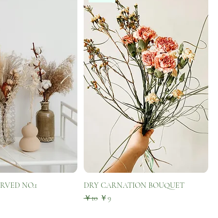
RVED NO.1
DRY CARNATION BOUQUET
通常価格
セール価格
￥10
￥9